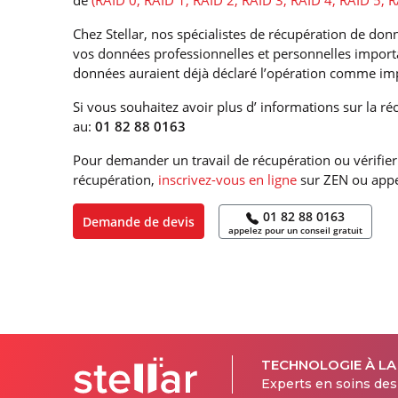
de
(RAID 0, RAID 1, RAID 2, RAID 3, RAID 4, RAID 5, R
Chez Stellar, nos spécialistes de récupération de do
vos données professionnelles et personnelles importa
données auraient déjà déclaré l’opération comme im
Si vous souhaitez avoir plus d’ informations sur la r
au:
01 82 88 0163
Pour demander un travail de récupération ou vérifier 
récupération,
inscrivez-vous en ligne
sur ZEN ou appe
01 82 88 0163
Demande de devis
appelez pour un conseil gratuit
TECHNOLOGIE À LA
Experts en soins de