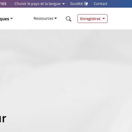
0163
|
Choisir le pays et la langue
Société
Contact
Ressources
iques
Enregistrez
ur