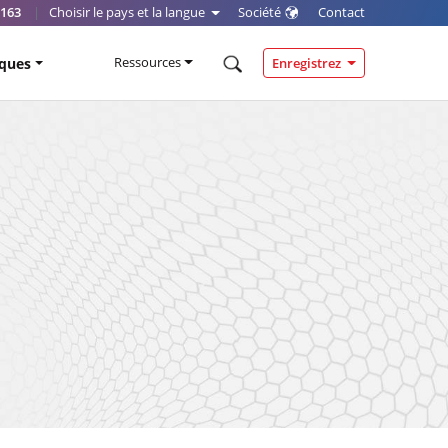
0163
|
Choisir le pays et la langue
Société
Contact
Ressources
iques
Enregistrez